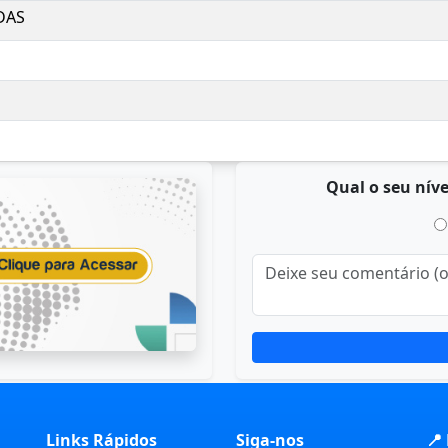
DAS
Qual o seu níve
Links Rápidos
Siga-nos
📍