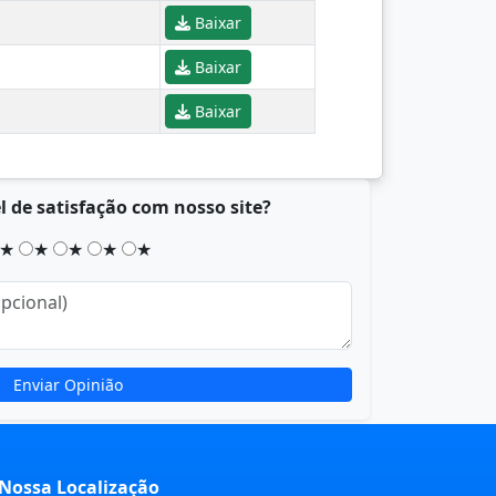
Baixar
Baixar
Baixar
l de satisfação com nosso site?
★
★
★
★
★
Enviar Opinião
 Nossa Localização