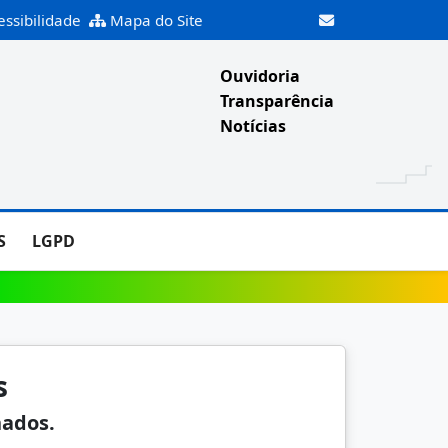
essibilidade
Mapa do Site
Ouvidoria
Transparência
Notícias
S
LGPD
s
nados.